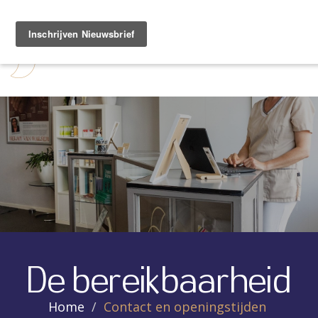
Togg
navi
De bereikbaarheid
Home
Contact en openingstijden